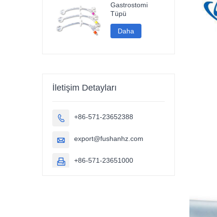
Gastrostomi
Tüpü
Daha
İletişim Detayları
+86-571-23652388

export@fushanhz.com

+86-571-23651000
