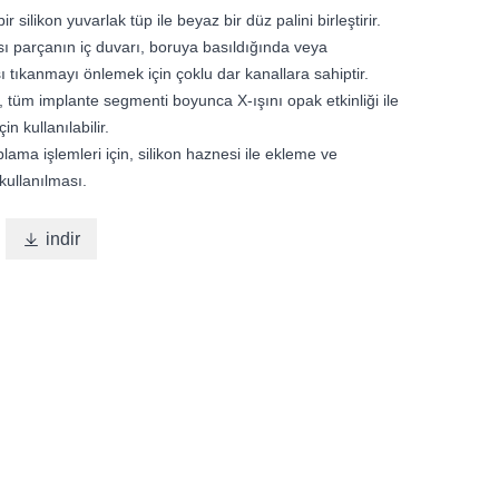
ir silikon yuvarlak tüp ile beyaz bir düz palini birleştirir.
sı parçanın iç duvarı, boruya basıldığında veya
sı tıkanmayı önlemek için çoklu dar kanallara sahiptir.
, tüm implante segmenti boyunca X-ışını opak etkinliği ile
n kullanılabilir.
ama işlemleri için, silikon haznesi ile ekleme ve
kullanılması.

indir