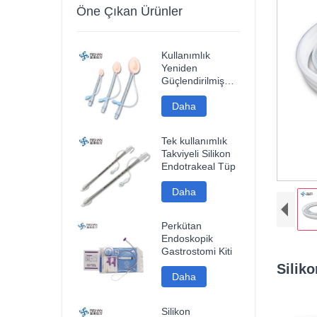
Öne Çıkan Ürünler
Kullanımlık
Yeniden
Güçlendirilmiş
Silikon Laringeal
Maske Havayolu
Daha
Tek kullanımlık
Takviyeli Silikon
Endotrakeal Tüp
Daha
Perkütan
Endoskopik
Gastrostomi Kiti
Siliko
Daha
Silikon