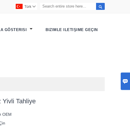

Türk

KA GÖSTERISI
BIZIMLE ILETIŞIME GEÇIN

 Yivli Tahliye
or OEM
Çin