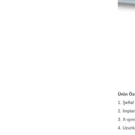
Ürün Öze
1. Şeffaf
2. İmplan
3. X-ışın
4. Uzunluk