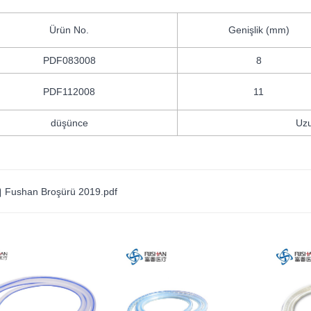
Ürün No.
Genişlik (mm)
PDF083008
8
PDF112008
11
düşünce
Uzu

Fushan Broşürü 2019.pdf