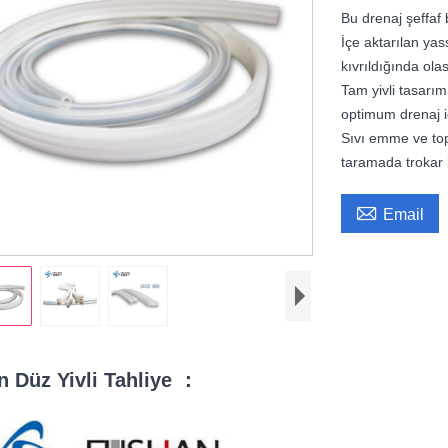
Bu drenaj şeffaf b
İçe aktarılan yas
kıvrıldığında ola
Tam yivli tasarım
optimum drenaj içi
Sıvı emme ve topl
taramada trokar 

Email
n Düz Yivli Tahliye ：