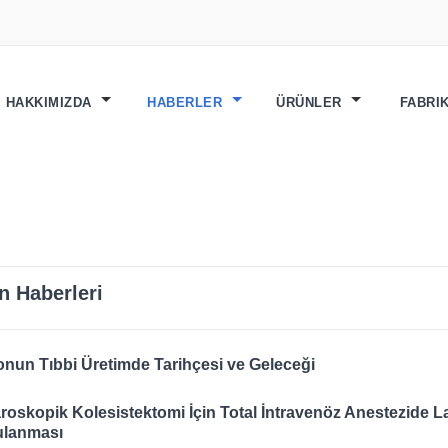
HAKKIMIZDA
HABERLER
ÜRÜNLER
FABRI
n Haberleri
konun Tıbbi Üretimde Tarihçesi ve Geleceği
roskopik Kolesistektomi İçin Total İntravenöz Anestezide 
lanması