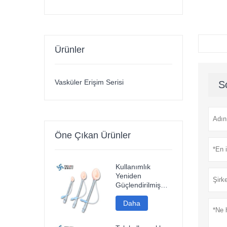
Ürünler
Vasküler Erişim Serisi
S
Öne Çıkan Ürünler
Kullanımlık
Yeniden
Güçlendirilmiş
Silikon Laringeal
Maske Havayolu
Daha