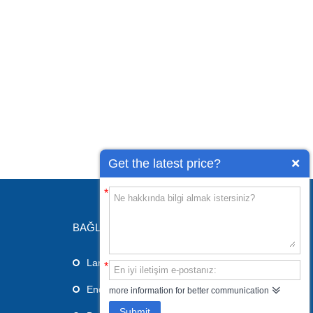
Get the latest price?
*
BAĞLANTILAR
Laringeal Maske Havayolu
*
Endotrakeal Tüp
more information for better communication
Submit