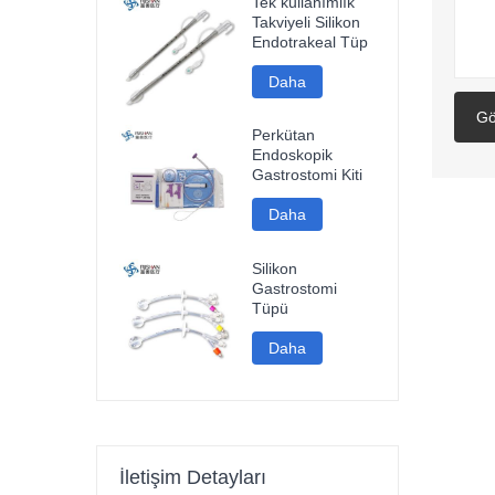
Tek kullanımlık
Takviyeli Silikon
Endotrakeal Tüp
Daha
Gö
Perkütan
Endoskopik
Gastrostomi Kiti
Daha
Silikon
Gastrostomi
Tüpü
Daha
İletişim Detayları