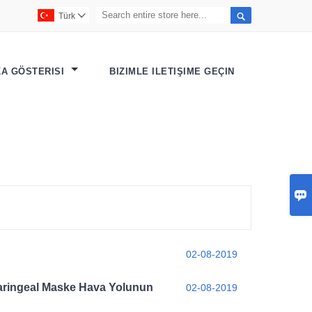

Türk

KA GÖSTERISI
BIZIMLE ILETIŞIME GEÇIN

02-08-2019
Laringeal Maske Hava Yolunun
02-08-2019