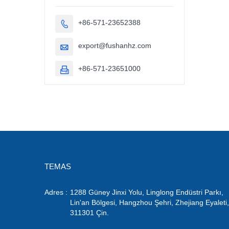
+86-571-23652388

export@fushanhz.com

+86-571-23651000

TEMAS
Adres :
1288 Güney Jinxi Yolu, Linglong Endüstri Parkı,
Lin'an Bölgesi, Hangzhou Şehri, Zhejiang Eyaleti,
311301 Çin.