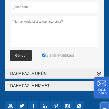
Gizlilik Politikası
Gönder
DAHA FAZLA ÜRÜN
DAHA FAZLA HIZMET
Quick
Enquiry






