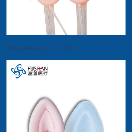
Manşet çubuğu:
çubukla ve çubukla.