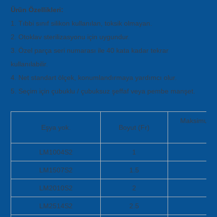
Ürün Özellikleri:
1. Tıbbi sınıf silikon kullanılan, toksik olmayan.
2. Otoklav sterilizasyonu için uygundur.
3. Özel parça seri numarası ile 40 kata kadar tekrar
kullanılabilir.
4. Net standart ölçek, konumlandırmaya yardımcı olur.
5. Seçim için çubuklu / çubuksuz şeffaf veya pembe manşet.
Maksimum M
Eşya yok.
Boyut (Fr)
Ha
LM1004S2
1
LM1507S2
1.5
LM2010S2
2
LM2514S2
2.5