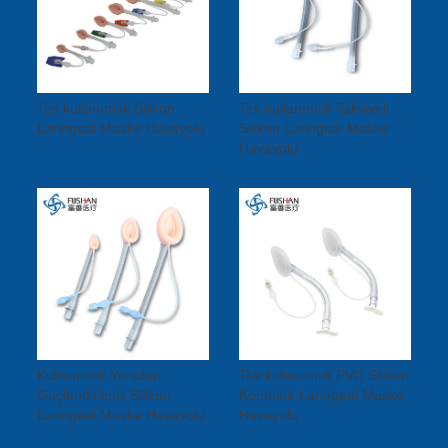
Tek kullanımlık Silikon
Tek kullanımlık Takviyeli
Laringeal Maske Havayolu
Silikon Laringeal Maske
Havayolu
Kullanımlık Yeniden
Tek kullanımlık PVC Silikon
Güçlendirilmiş Silikon
Kombine Laringeal Maske
Laringeal Maske Havayolu
Havayolu