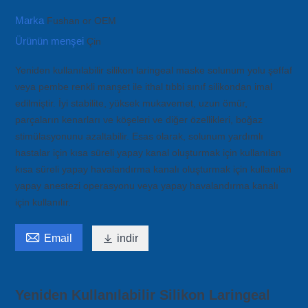
Marka
Fushan or OEM
Ürünün menşei
Çin
Yeniden kullanılabilir silikon laringeal maske solunum yolu şeffaf
veya pembe renkli manşet ile ithal tıbbi sınıf silikondan imal
edilmiştir. İyi stabilite, yüksek mukavemet, uzun ömür,
parçaların kenarları ve köşeleri ve diğer özellikleri, boğaz
stimülasyonunu azaltabilir. Esas olarak, solunum yardımlı
hastalar için kısa süreli yapay kanal oluşturmak için kullanılan
kısa süreli yapay havalandırma kanalı oluşturmak için kullanılan
yapay anestezi operasyonu veya yapay havalandırma kanalı
için kullanılır.

Email

indir
Yeniden Kullanılabilir Silikon Laringeal