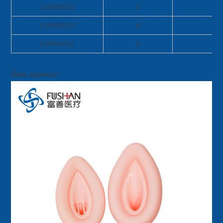
LM3020S2
3
LM4030S2
4
LM5040S2
5
Ürün ayrıntısı: