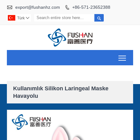

export@fushanhz.com
+86-571-23652388


Türk

Toggl
Kullanımlık Silikon Laringeal Maske
Havayolu