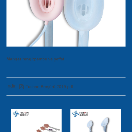
Manşet rengi:
pembe ve şeffaf
indir

Fushan Broşürü 2019.pdf