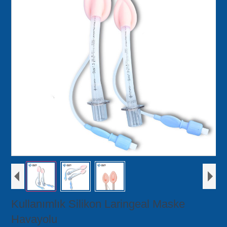
Kullanımlık Silikon Laringeal Maske
Havayolu