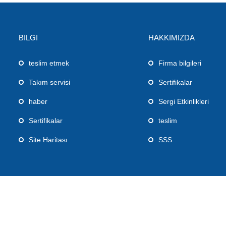
BILGI
HAKKIMIZDA
teslim etmek
Firma bilgileri
Takım servisi
Sertifikalar
haber
Sergi Etkinlikleri
Sertifikalar
teslim
Site Haritası
SSS
D. E-posta: export@fushanhz.com