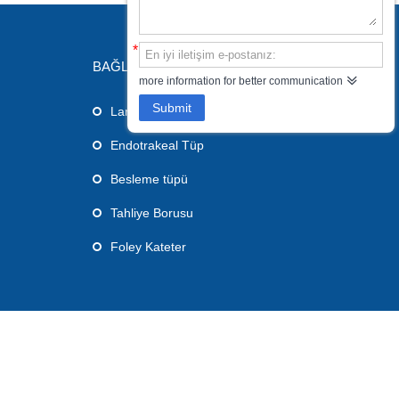
*
BAĞLANTILAR
more information for better communication
Submit
Laringeal Maske Havayolu
Endotrakeal Tüp
Besleme tüpü
Tahliye Borusu
Foley Kateter






