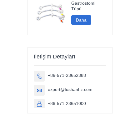
Gastrostomi
Tüpü
Daha
İletişim Detayları
+86-571-23652388

export@fushanhz.com

+86-571-23651000
