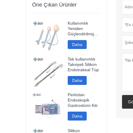
Öne Çıkan Ürünler
Kullanımlık
Yeniden
Güçlendirilmiş
Silikon Laringeal
Maske Havayolu
Daha
Tek kullanımlık
Takviyeli Silikon
Endotrakeal Tüp
Daha
Perkütan
Endoskopik
Gö
Gastrostomi Kiti
Daha
Silikon