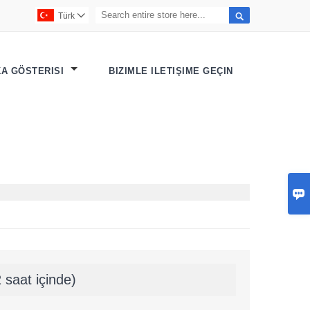

Türk

KA GÖSTERISI
BIZIMLE ILETIŞIME GEÇIN

 saat içinde)