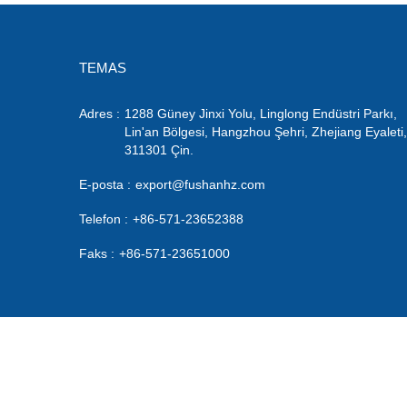
TEMAS
Adres :
1288 Güney Jinxi Yolu, Linglong Endüstri Parkı,
Lin'an Bölgesi, Hangzhou Şehri, Zhejiang Eyaleti,
311301 Çin.
E-posta :
export@fushanhz.com
Telefon :
+86-571-23652388
Faks :
+86-571-23651000
Telif Hakkı © 2019 Hangzhou Fushan Tıbbi Cihazlar A.Ş., LT