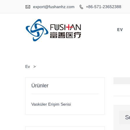

export@fushanhz.com
+86-571-23652388

EV
Ev
>
Ürünler
Vasküler Erişim Serisi
S