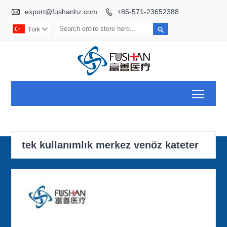

export@fushanhz.com
+86-571-23652388


Türk

Toggl
tek kullanımlık merkez venöz kateter