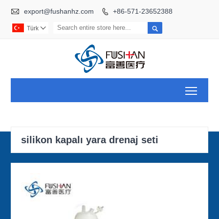

export@fushanhz.com
+86-571-23652388


Türk

Toggl
silikon kapalı yara drenaj seti