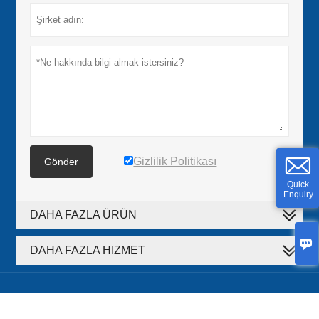
Gizlilik Politikası
Gönder
Quick
Enquiry
DAHA FAZLA ÜRÜN

DAHA FAZLA HIZMET






