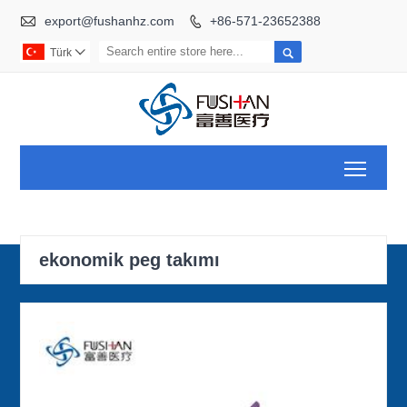

export@fushanhz.com
+86-571-23652388


Türk

Toggl
ekonomik peg takımı